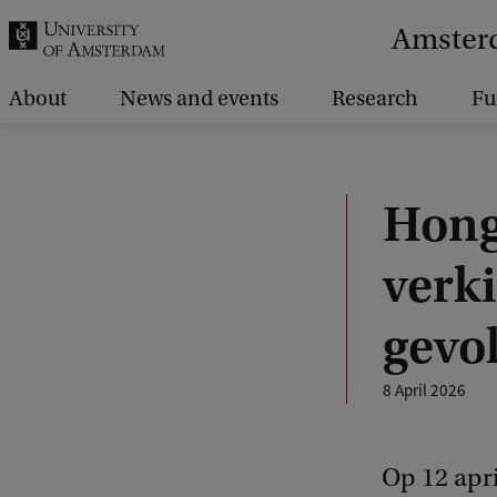
r
Amsterd
c
h
About
News and events
Research
Fu
.
.
.
Hong
verk
gevo
8 April 2026
Op 12 apr