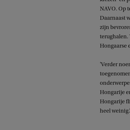
NAVO. Op ter
Daarnaast w
zijn bevror
terughalen.
Hongaarse 
'Verder noem
toegenomen’, 
onderwerpen.
Hongarije 
Hongarije fl
heel weinig.