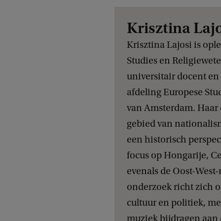
Krisztina Laj
Krisztina Lajosi is op
Studies en Religiewet
universitair docent en
afdeling Europese Stud
van Amsterdam. Haar ex
gebied van nationali
een historisch perspec
focus op
Hongarije, Ce
evenals de Oost-West-r
onderzoek richt zich o
cultuur
en
politiek, m
muziek bijdragen aan 