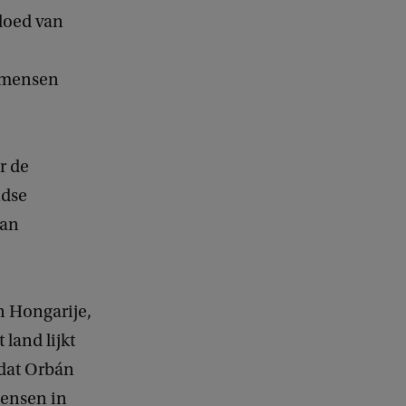
vloed van
t mensen
r de
ndse
van
n Hongarije,
 land lijkt
 dat Orbán
mensen in