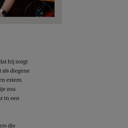
t hij zorgt
t als diegene
en extern
ije zou
ar in een
ers die