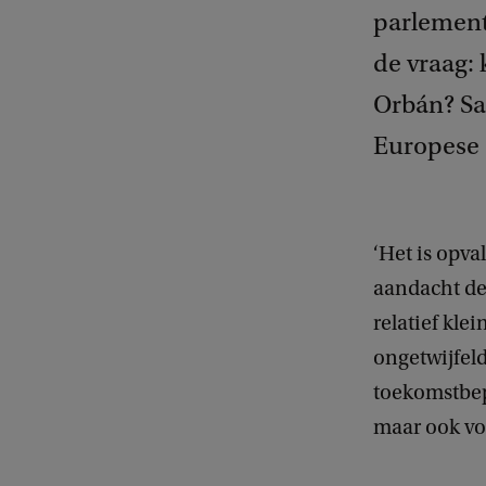
parlements
de vraag:
Orbán? Sa
Europese 
‘Het is opva
aandacht de
relatief klei
ongetwijfeld
toekomstbepa
maar ook vo