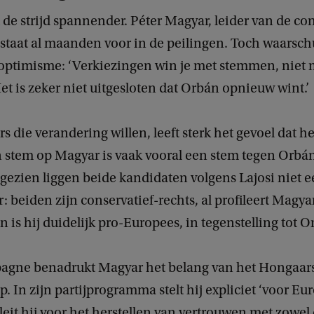
kt de strijd spannender. Péter Magyar, leider van de co
, staat al maanden voor in de peilingen. Toch waarsch
l optimisme: ‘Verkiezingen win je met stemmen, niet 
et is zeker niet uitgesloten dat Orbán opnieuw wint.’
s die verandering willen, leeft sterk het gevoel dat he
n stem op Magyar is vaak vooral een stem tegen Orbá
 gezien liggen beide kandidaten volgens Lajosi niet 
r: beiden zijn conservatief-rechts, al profileert Magyar
en is hij duidelijk pro-Europees, in tegenstelling tot O
pagne benadrukt Magyar het belang van het Hongaar
. In zijn partijprogramma stelt hij expliciet ‘voor Eu
leit hij voor het herstellen van vertrouwen met zowel