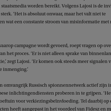
a staatsmedia worden bereikt. Volgens Lajosi is de in
terk. ‘Het is absoluut onwaar, maar het valt niet te
en wat een constante stroom van misinformatie me
aarop campagne wordt gevoerd, roept vragen op ove
van het proces. ‘Er is niet alleen sprake van binnenla
e,’ zegt Lajosi. ‘Er komen ook steeds meer signalen 
e inmenging.’
en omvangrijk Russisch spionnennetwerk actief zijn i
pese inlichtingendiensten proberen in te grijpen. ‘Het
oeftuin voor verkiezingsbeïnvloeding. Tel daarbij op
icten heeft aangepast in het voordeel van Fidesz en 