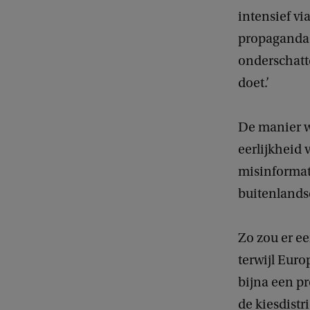
intensief vi
propaganda s
onderschatt
doet.’
De manier w
eerlijkheid 
misinformati
buitenlands
Zo zou er e
terwijl Euro
bijna een pr
de kiesdistr