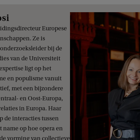
osi
leidingsdirecteur Europese
enschappen. Ze is
 onderzoeksleider bij de
ies van de Universiteit
pertise ligt op het
sme
en
populisme vanuit
tief, met een bijzondere
ntraal- en Oost-Europa,
elaties in Europa. Haar
p de interacties
tussen
et name op hoe opera en
de vorming van collectieve