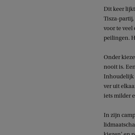
Dit keer lij
Tisza-partij
voor te vee
peilingen. H
Onder kiezer
nooit is. Ee
Inhoudelijk
ver uit elkaa
iets milder 
In zijn cam
lidmaatschap
kiezen’ en p