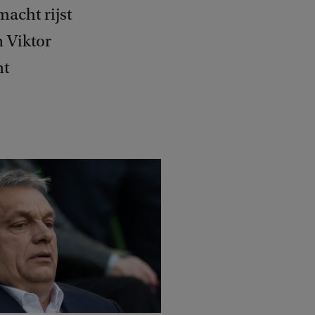
acht rijst
 Viktor
nt