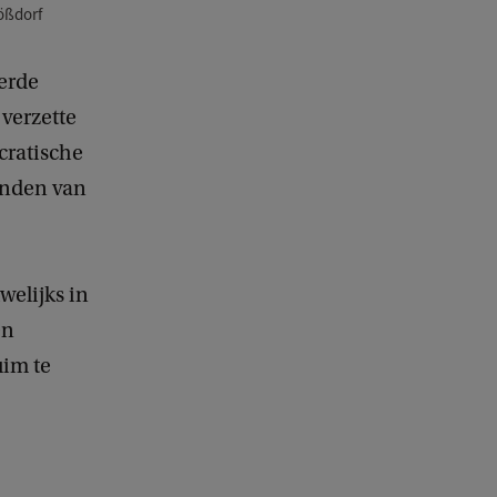
rößdorf
eerde
verzette
cratische
anden van
welijks in
en
uim te