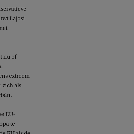
nservatieve
uwt Lajosi
met
t nu of
n.
eens extreem
 zich als
rbán.
se EU-
ropa te
 de EU als de