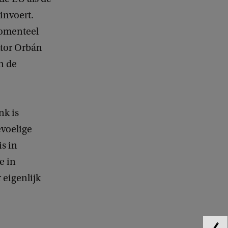
 invoert.
momenteel
ktor Orbán
n de
nk is
evoelige
is in
e in
 eigenlijk